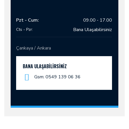
ÖZEL 100. YIL HASTANESİ
Pzt - Cum:
09.00 - 17.00
Bana Ulaşabilirsiniz
Cts - Pzr:
Çankaya / Ankara
BANA ULAŞABILIRSINIZ
Gsm: 0549 139 06 36