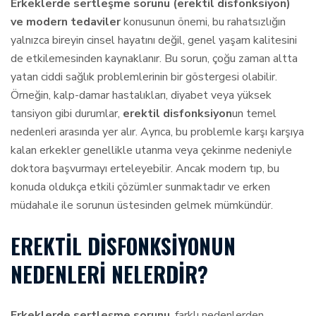
Erkeklerde sertleşme sorunu (erektil disfonksiyon)
ve modern tedaviler
konusunun önemi, bu rahatsızlığın
yalnızca bireyin cinsel hayatını değil, genel yaşam kalitesini
de etkilemesinden kaynaklanır. Bu sorun, çoğu zaman altta
yatan ciddi sağlık problemlerinin bir göstergesi olabilir.
Örneğin, kalp-damar hastalıkları, diyabet veya yüksek
tansiyon gibi durumlar,
erektil disfonksiyon
un temel
nedenleri arasında yer alır. Ayrıca, bu problemle karşı karşıya
kalan erkekler genellikle utanma veya çekinme nedeniyle
doktora başvurmayı erteleyebilir. Ancak modern tıp, bu
konuda oldukça etkili çözümler sunmaktadır ve erken
müdahale ile sorunun üstesinden gelmek mümkündür.
EREKTIL DISFONKSIYONUN
NEDENLERI NELERDIR?
Erkeklerde sertleşme sorunu
, farklı nedenlerden