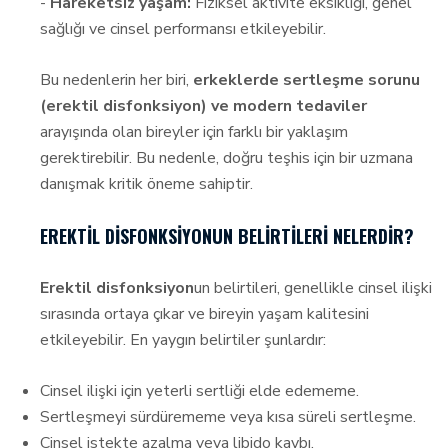
-
Hareketsiz yaşam:
Fiziksel aktivite eksikliği, genel
sağlığı ve cinsel performansı etkileyebilir.
Bu nedenlerin her biri,
erkeklerde sertleşme sorunu
(erektil disfonksiyon) ve modern tedaviler
arayışında olan bireyler için farklı bir yaklaşım
gerektirebilir. Bu nedenle, doğru teşhis için bir uzmana
danışmak kritik öneme sahiptir.
EREKTIL DISFONKSIYONUN BELIRTILERI NELERDIR?
Erektil disfonksiyon
un belirtileri, genellikle cinsel ilişki
sırasında ortaya çıkar ve bireyin yaşam kalitesini
etkileyebilir. En yaygın belirtiler şunlardır:
Cinsel ilişki için yeterli sertliği elde edememe.
Sertleşmeyi sürdürememe veya kısa süreli sertleşme.
Cinsel istekte azalma veya libido kaybı.